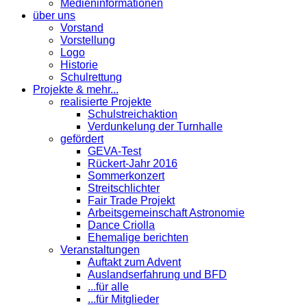
Medieninformationen
über uns
Vorstand
Vorstellung
Logo
Historie
Schulrettung
Projekte & mehr...
realisierte Projekte
Schulstreichaktion
Verdunkelung der Turnhalle
gefördert
GEVA-Test
Rückert-Jahr 2016
Sommerkonzert
Streitschlichter
Fair Trade Projekt
Arbeitsgemeinschaft Astronomie
Dance Criolla
Ehemalige berichten
Veranstaltungen
Auftakt zum Advent
Auslandserfahrung und BFD
...für alle
...für Mitglieder