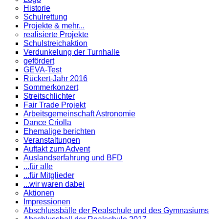
Historie
Schulrettung
Projekte & mehr...
realisierte Projekte
Schulstreichaktion
Verdunkelung der Turnhalle
gefördert
GEVA-Test
Rückert-Jahr 2016
Sommerkonzert
Streitschlichter
Fair Trade Projekt
Arbeitsgemeinschaft Astronomie
Dance Criolla
Ehemalige berichten
Veranstaltungen
Auftakt zum Advent
Auslandserfahrung und BFD
...für alle
...für Mitglieder
...wir waren dabei
Aktionen
Impressionen
Abschlussbälle der Realschule und des Gymnasiums